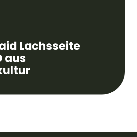
id Lachsseite
D aus
ultur